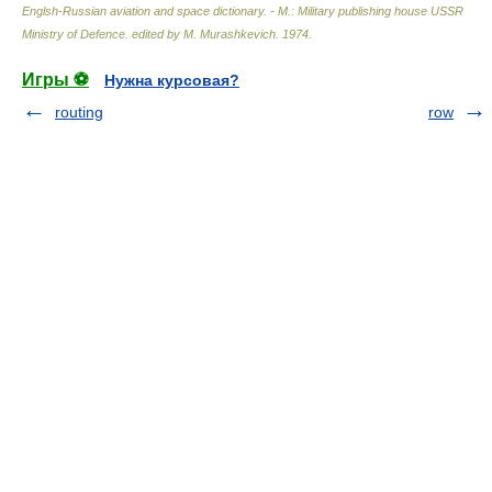
Englsh-Russian aviation and space dictionary. - M.: Military publishing house USSR
Ministry of Defence
.
edited by M. Murashkevich
.
1974
.
Игры ⚽
Нужна курсовая?
routing
row