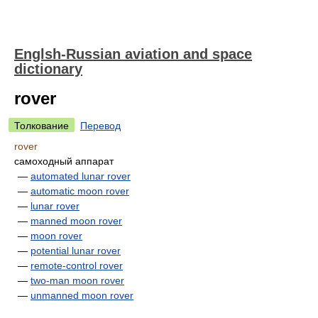
Englsh-Russian aviation and space
dictionary
rover
Толкование
Перевод
rover
самоходный аппарат
—
automated lunar rover
—
automatic moon rover
—
lunar rover
—
manned moon rover
—
moon rover
—
potential lunar rover
—
remote-control rover
—
two-man moon rover
—
unmanned moon rover