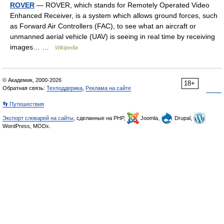
ROVER
— ROVER, which stands for Remotely Operated Video
Enhanced Receiver, is a system which allows ground forces, such
as Forward Air Controllers (FAC), to see what an aircraft or
unmanned aerial vehicle (UAV) is seeing in real time by receiving
images… …
Wikipedia
© Академик, 2000-2026
18+
Обратная связь:
Техподдержка
,
Реклама на сайте
👣 Путешествия
Экспорт словарей на сайты
, сделанные на PHP,
Joomla,
Drupal,
WordPress, MODx.